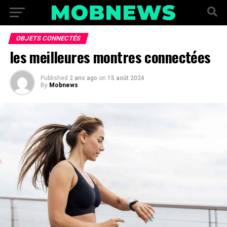
OBJETS CONNECTÉS
les meilleures montres connectées
Published
2 ans ago
on
15 août 2024
By
Mobnews